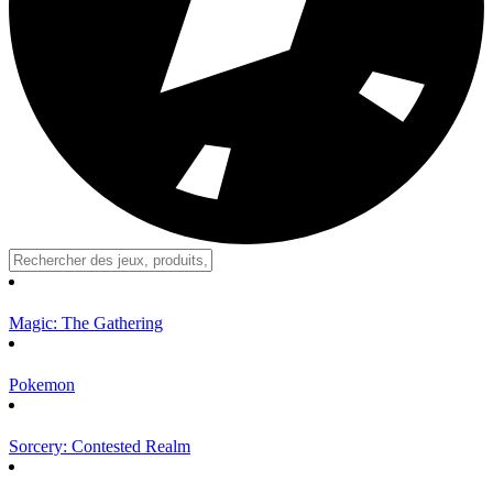
Magic: The Gathering
Pokemon
Sorcery: Contested Realm