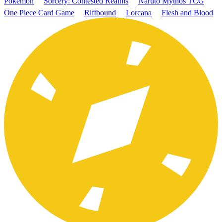
Pokémon
Sorcery: Contested Realms
Naruto Mythos TCG
One Piece Card Game
Riftbound
Lorcana
Flesh and Blood