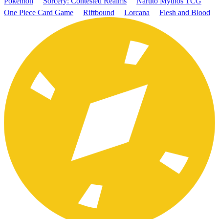
Pokémon
Sorcery: Contested Realms
Naruto Mythos TCG
One Piece Card Game
Riftbound
Lorcana
Flesh and Blood