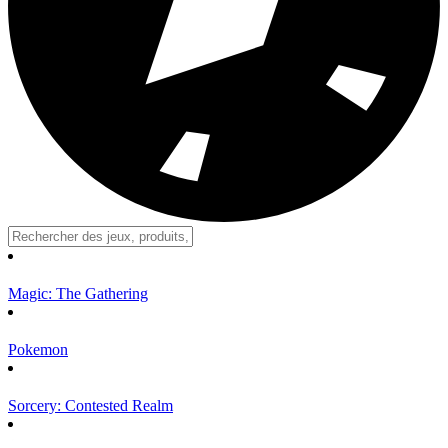
Magic: The Gathering
Pokemon
Sorcery: Contested Realm