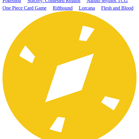
Pokémon
Sorcery: Contested Realms
Naruto Mythos TCG
One Piece Card Game
Riftbound
Lorcana
Flesh and Blood