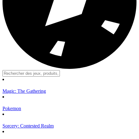
Magic: The Gathering
Pokemon
Sorcery: Contested Realm