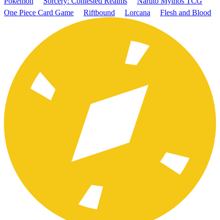
Pokémon
Sorcery: Contested Realms
Naruto Mythos TCG
One Piece Card Game
Riftbound
Lorcana
Flesh and Blood