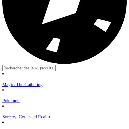
Magic: The Gathering
Pokemon
Sorcery: Contested Realm