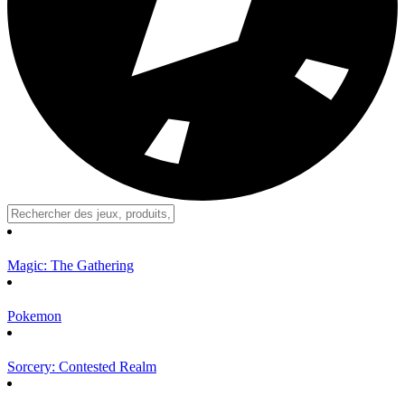
Magic: The Gathering
Pokemon
Sorcery: Contested Realm