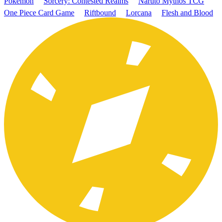
Pokémon
Sorcery: Contested Realms
Naruto Mythos TCG
One Piece Card Game
Riftbound
Lorcana
Flesh and Blood