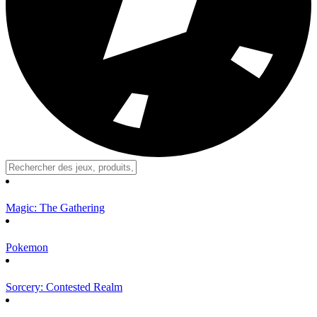
Magic: The Gathering
Pokemon
Sorcery: Contested Realm