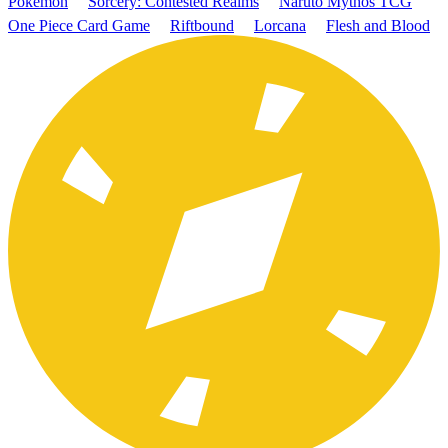
Pokémon
Sorcery: Contested Realms
Naruto Mythos TCG
One Piece Card Game
Riftbound
Lorcana
Flesh and Blood