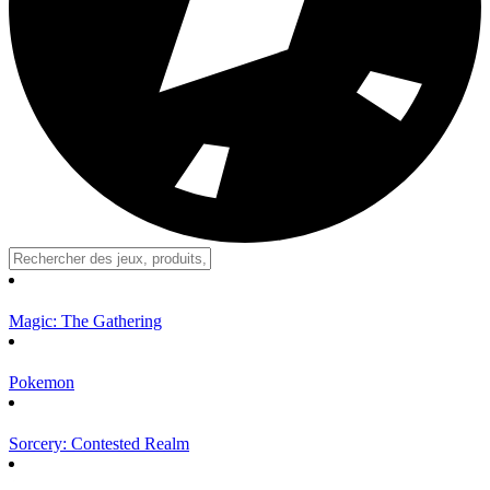
Magic: The Gathering
Pokemon
Sorcery: Contested Realm