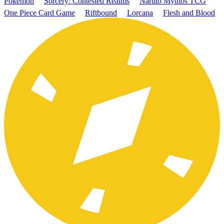
Pokémon
Sorcery: Contested Realms
Naruto Mythos TCG
One Piece Card Game
Riftbound
Lorcana
Flesh and Blood