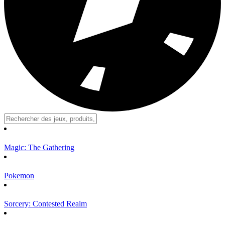
Magic: The Gathering
Pokemon
Sorcery: Contested Realm