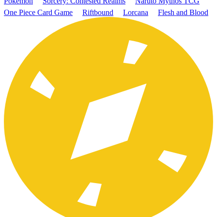
Pokémon
Sorcery: Contested Realms
Naruto Mythos TCG
One Piece Card Game
Riftbound
Lorcana
Flesh and Blood