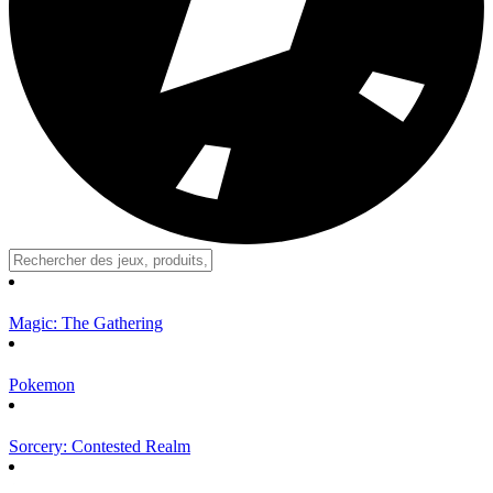
Magic: The Gathering
Pokemon
Sorcery: Contested Realm