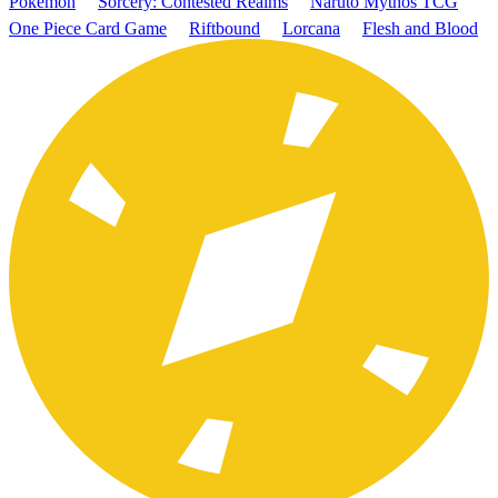
Pokémon
Sorcery: Contested Realms
Naruto Mythos TCG
One Piece Card Game
Riftbound
Lorcana
Flesh and Blood