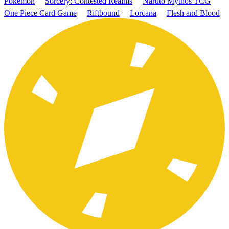
Pokémon
Sorcery: Contested Realms
Naruto Mythos TCG
One Piece Card Game
Riftbound
Lorcana
Flesh and Blood