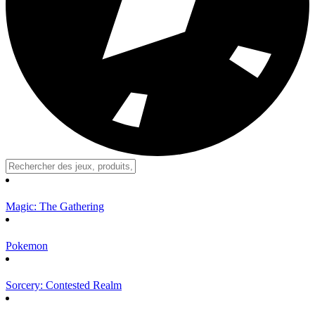
Magic: The Gathering
Pokemon
Sorcery: Contested Realm