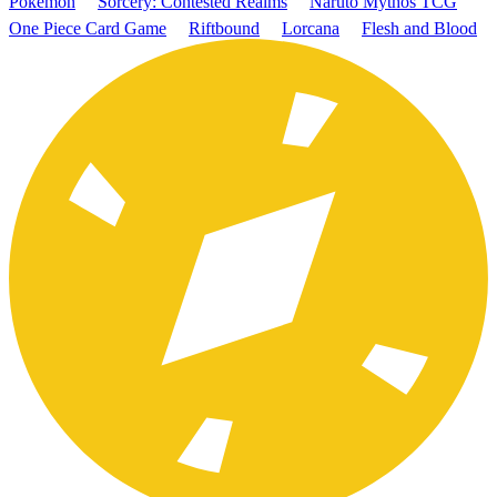
Pokémon
Sorcery: Contested Realms
Naruto Mythos TCG
One Piece Card Game
Riftbound
Lorcana
Flesh and Blood