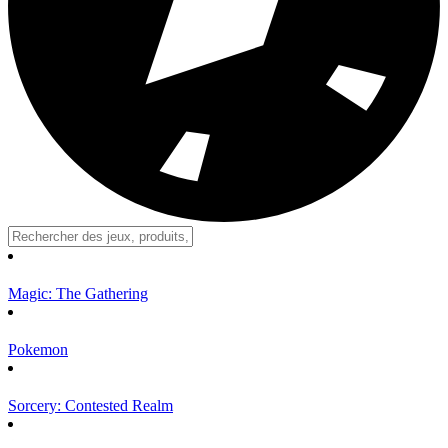
Magic: The Gathering
Pokemon
Sorcery: Contested Realm