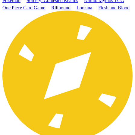
Pokémon
Sorcery: Contested Realms
Naruto Mythos TCG
One Piece Card Game
Riftbound
Lorcana
Flesh and Blood