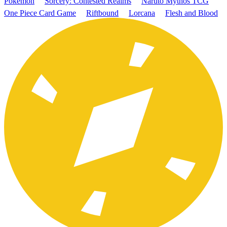
Pokémon
Sorcery: Contested Realms
Naruto Mythos TCG
One Piece Card Game
Riftbound
Lorcana
Flesh and Blood