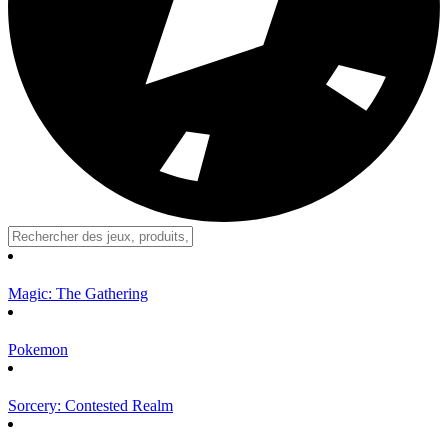
Magic: The Gathering
Pokemon
Sorcery: Contested Realm