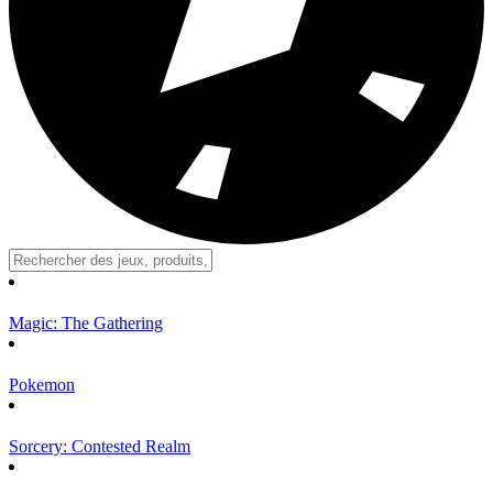
Magic: The Gathering
Pokemon
Sorcery: Contested Realm