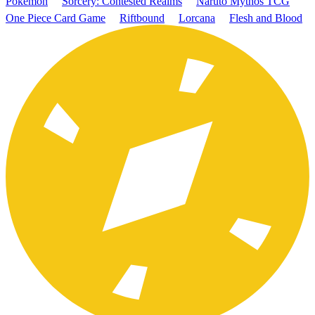
Pokémon
Sorcery: Contested Realms
Naruto Mythos TCG
One Piece Card Game
Riftbound
Lorcana
Flesh and Blood