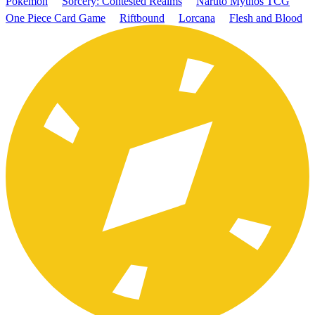
Pokémon
Sorcery: Contested Realms
Naruto Mythos TCG
One Piece Card Game
Riftbound
Lorcana
Flesh and Blood