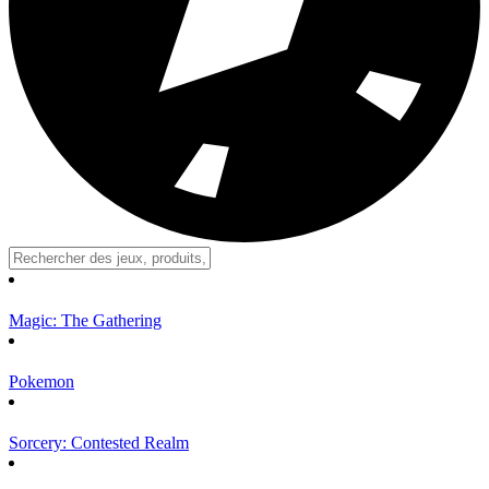
Magic: The Gathering
Pokemon
Sorcery: Contested Realm