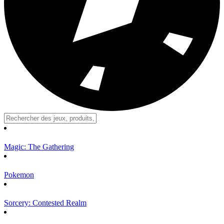
Magic: The Gathering
Pokemon
Sorcery: Contested Realm