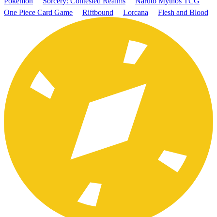
Pokémon
Sorcery: Contested Realms
Naruto Mythos TCG
One Piece Card Game
Riftbound
Lorcana
Flesh and Blood